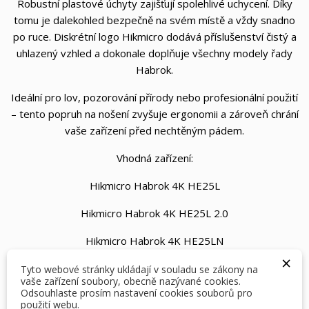
Robustní plastové úchyty zajišťují spolehlivé uchycení. Díky
tomu je dalekohled bezpečně na svém místě a vždy snadno
po ruce. Diskrétní logo Hikmicro dodává příslušenství čistý a
uhlazený vzhled a dokonale doplňuje všechny modely řady
Habrok.
Ideální pro lov, pozorování přírody nebo profesionální použití
– tento popruh na nošení zvyšuje ergonomii a zároveň chrání
vaše zařízení před nechtěným pádem.
Vhodná zařízení:
Hikmicro Habrok 4K HE25L
Hikmicro Habrok 4K HE25L 2.0
Hikmicro Habrok 4K HE25LN
×
Hikmicro Habrok 4K HQ35L
Tyto webové stránky ukládají v souladu se zákony na
vaše zařízení soubory, obecně nazývané cookies.
Odsouhlaste prosím nastavení cookies souborů pro
Hikmicro Habrok HQ35L
použití webu.