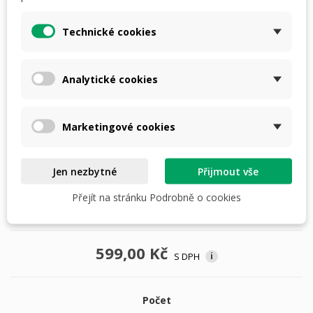
Hikmicro Habrok HQ35LN
Technické cookies
Hikmicro Habrok HH35L
Hikmicro Habrok HH35LN
Analytické cookies
Hikmicro Habrok Pro HQ50L
Hikmicro Habrok Pro HQ50LN
Marketingové cookies
Hikmicro Habrok Pro HX60L
Jen nezbytné
Přijmout vše
Hikmicro Habrok Pro HX60LN
Přejít na stránku Podrobně o cookies
Hikmicro Habrok PRO HX60LS
599,00 Kč
S DPH
i
Počet