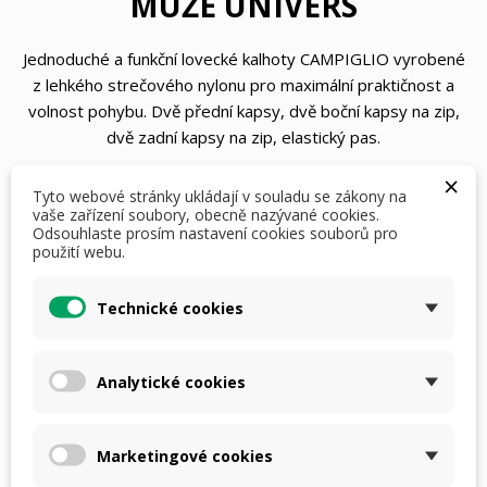
MUŽE UNIVERS
Jednoduché a funkční lovecké kalhoty CAMPIGLIO vyrobené
z lehkého strečového nylonu pro maximální praktičnost a
volnost pohybu. Dvě přední kapsy, dvě boční kapsy na zip,
dvě zadní kapsy na zip, elastický pas.
×
Tyto webové stránky ukládají v souladu se zákony na
1 975,00 Kč
S DPH
i
vaše zařízení soubory, obecně nazývané cookies.
Odsouhlaste prosím nastavení cookies souborů pro
použití webu.
Velikost: 52
Technické cookies
Počet
Analytické cookies
Marketingové cookies