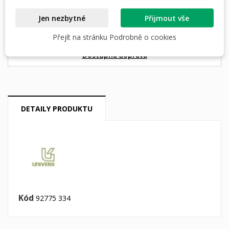
PŘIDAT DO KOŠÍKU
Jen nezbytné
Přijmout vše
skladem

Přejít na stránku Podrobně o cookies
Dostupná doprava
DETAILY PRODUKTU
Kód
92775 334