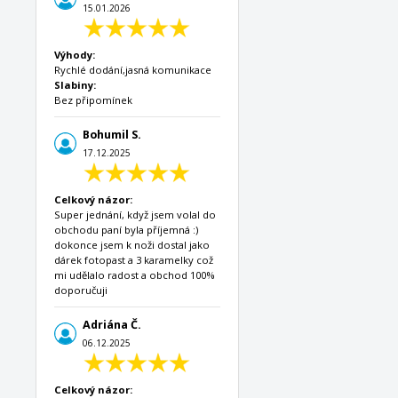
15.01.2026
Výhody:
Rychlé dodání,jasná komunikace
Slabiny:
Bez připomínek
Bohumil S.
17.12.2025
Celkový názor:
Super jednání, když jsem volal do
obchodu paní byla příjemná :)
dokonce jsem k noži dostal jako
dárek fotopast a 3 karamelky což
mi udělalo radost a obchod 100%
doporučuji
Adriána Č.
06.12.2025
Celkový názor: