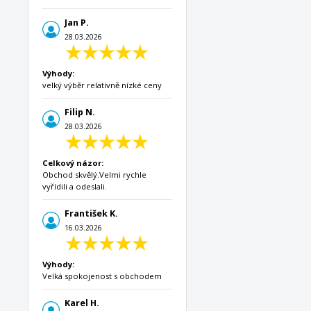
Jan P.
28.03.2026
Výhody:
velký výběr relativně nízké ceny
Filip N.
28.03.2026
Celkový názor:
Obchod skvělý.Velmi rychle
vyřídili a odeslali.
František K.
16.03.2026
Výhody:
Velká spokojenost s obchodem
Karel H.