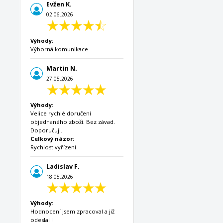
Evžen K.
02.06.2026
Výhody:
Výborná komunikace
Martin N.
27.05.2026
Výhody:
Velice rychlé doručení
objednaného zboží. Bez závad.
Doporučuji.
Celkový názor:
Rychlost vyřízení.
Ladislav F.
18.05.2026
Výhody:
Hodnocení jsem zpracoval a již
odeslal !