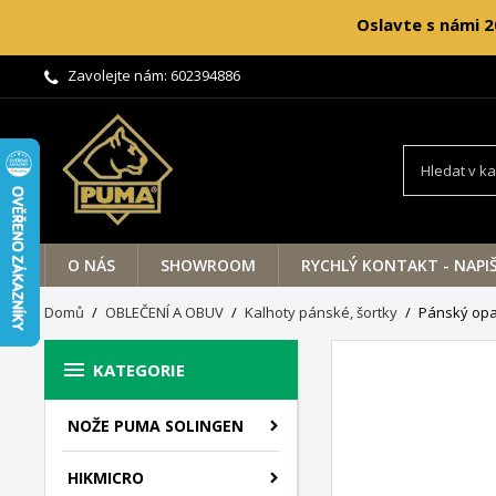
Oslavte s námi 2
Zavolejte nám:
602394886
O NÁS
SHOWROOM
RYCHLÝ KONTAKT - NAPI
Domů
OBLEČENÍ A OBUV
Kalhoty pánské, šortky
Pánský op

KATEGORIE
NOŽE PUMA SOLINGEN
HIKMICRO