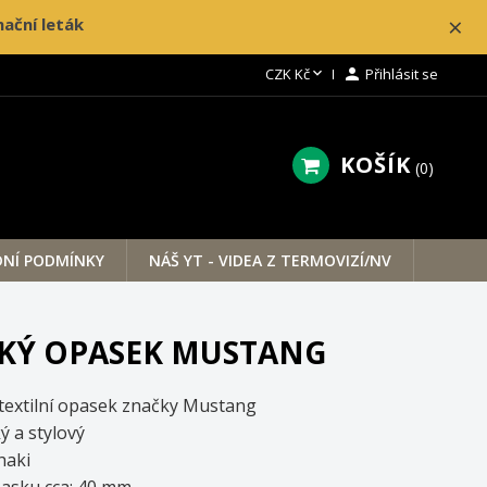
×
ační leták

CZK Kč

Přihlásit se
KOŠÍK
0
NÍ PODMÍNKY
NÁŠ YT - VIDEA Z TERMOVIZÍ/NV
KÝ OPASEK MUSTANG
textilní opasek značky Mustang
ý a stylový
haki
pasku cca: 40 mm