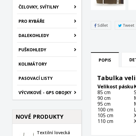
ČELOVKY, SVÍTILNY
PRO RYBÁŘE
Sdílet
Tweet
DALEKOHLEDY
PUŠKOHLEDY
DE
POPIS
KOLIMÁTORY
Tabulka vel
PASOVACÍ LISTY
Velikost pásku
85 cm
VÝCVIKOVÉ - GPS OBOJKY
90 cm
95 cm
100 cm
105 cm
NOVÉ PRODUKTY
110 cm
Textilní lovecká