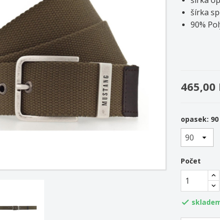
šírka s
90% Pol
465,00
opasek: 90
Počet
sklade
