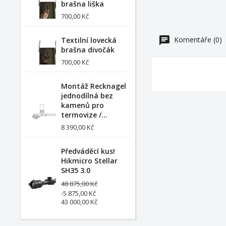
brašna liška
700,00 Kč
Komentáře (0)
Textilní lovecká
brašna divočák
700,00 Kč
Montáž Recknagel
jednodílná bez
kamenů pro
termovize /...
8 390,00 Kč
Předváděcí kus!
Hikmicro Stellar
SH35 3.0
48 875,00 Kč
-5 875,00 Kč
43 000,00 Kč