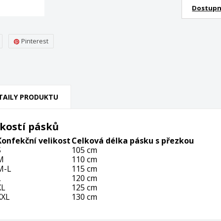
Dostupn
Pinterest
TAILY PRODUKTU
ikostí pásků
Konfekční velikost
Celková délka pásku s přezkou
S
105 cm
M
110 cm
M-L
115 cm
L
120 cm
XL
125 cm
XXL
130 cm