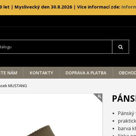
0 let | Myslivecký den 30.8.2026 | Více informací zde:
Inform
ŠTE NÁM
KONTAKTY
DOPRAVA A PLATBA
OBCHOD
asek MUSTANG
PÁNS
Pánský 
praktick
barva k
šírka o