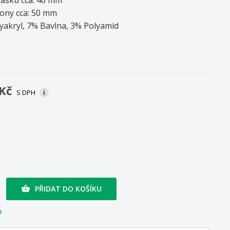
pony cca: 50 mm
yakryl, 7% Bavlna, 3% Polyamid
 Kč
S DPH
i
PŘIDAT DO KOŠÍKU

m