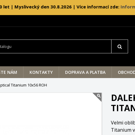
0 let | Myslivecký den 30.8.2026 | Více informací zde:
Inform
ŠTE NÁM
KONTAKTY
DOPRAVA A PLATBA
OBCHOD
ptical Titanium 10x56 ROH
DALE
TITA
Velmi oblí
Titanium v