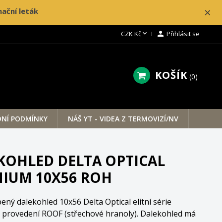
×
ační leták

CZK Kč

Přihlásit se
KOŠÍK
0
NÍ PODMÍNKY
NÁŠ YT - VIDEA Z TERMOVIZÍ/NV
KOHLED DELTA OPTICAL
NIUM 10X56 ROH
bený dalekohled 10x56 Delta Optical elitní série
 provedení ROOF (střechové hranoly). Dalekohled má