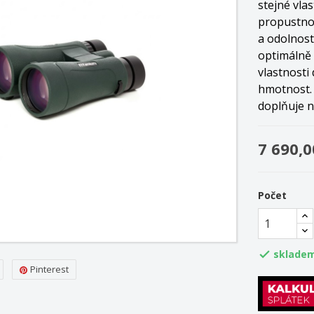
stejné vla
propustno
a odolnost
optimálně 
vlastnosti
hmotnost. 
doplňuje n
7 690,0
Počet
skladem

Pinterest