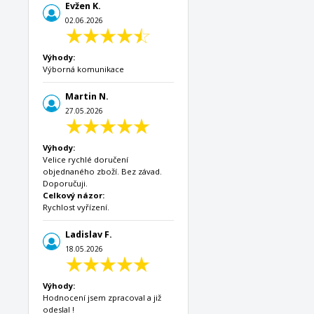
Evžen K.
02.06.2026
Výhody:
Výborná komunikace
Martin N.
27.05.2026
Výhody:
Velice rychlé doručení
objednaného zboží. Bez závad.
Doporučuji.
Celkový názor:
Rychlost vyřízení.
Ladislav F.
18.05.2026
Výhody:
Hodnocení jsem zpracoval a již
odeslal !