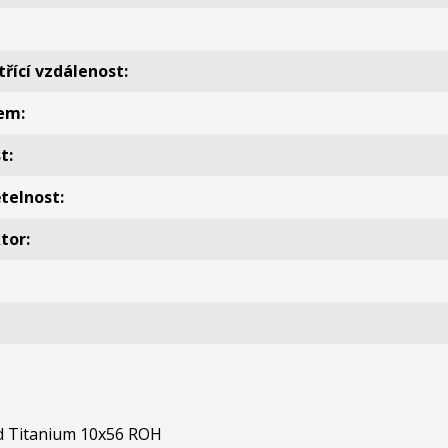
třící vzdálenost:
em:
t:
ětelnost:
tor:
d Titanium 10х56 ROH