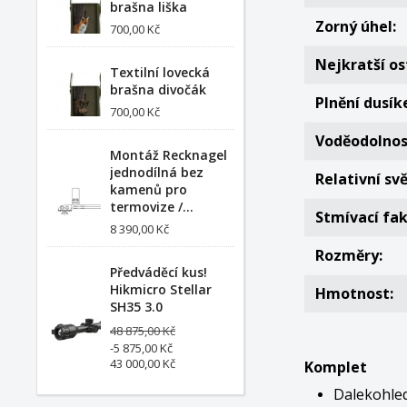
brašna liška
Zorný úhel:
700,00 Kč
Nejkratší os
Textilní lovecká
brašna divočák
Plnění dusík
700,00 Kč
Voděodolnos
Montáž Recknagel
jednodílná bez
Relativní sv
kamenů pro
termovize /...
Stmívací fak
8 390,00 Kč
Rozměry:
Předváděcí kus!
Hikmicro Stellar
Hmotnost:
SH35 3.0
48 875,00 Kč
-5 875,00 Kč
43 000,00 Kč
Komplet
Dalekohle