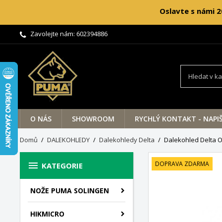
Oslavte s námi 2
Zavolejte nám:
602394886
O NÁS
SHOWROOM
RYCHLÝ KONTAKT - NAPI
Domů
DALEKOHLEDY
Dalekohledy Delta
Dalekohled Delta O

DOPRAVA ZDARMA
KATEGORIE
NOŽE PUMA SOLINGEN
HIKMICRO