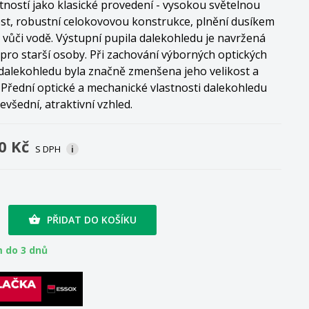
stností jako klasické provedení - vysokou světelnou
st, robustní celokovovou konstrukce, plnění dusíkem
 vůči vodě. Výstupní pupila dalekohledu je navržená
pro starší osoby. Při zachování výborných optických
 dalekohledu byla značně zmenšena jeho velikost a
Přední optické a mechanické vlastnosti dalekohledu
evšední, atraktivní vzhled.
0 Kč
S DPH
i
PŘIDAT DO KOŠÍKU

 do 3 dnů