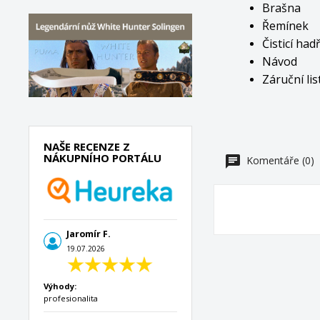
Brašna
Řemínek
Čisticí had
Návod
Záruční lis
NAŠE RECENZE Z
NÁKUPNÍHO PORTÁLU
Komentáře (0)
Jaromír F.
19.07.2026
Výhody:
profesionalita