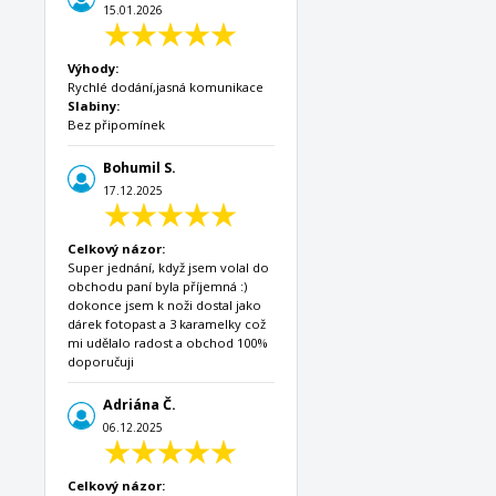
15.01.2026
Výhody:
Rychlé dodání,jasná komunikace
Slabiny:
Bez připomínek
Bohumil S.
17.12.2025
Celkový názor:
Super jednání, když jsem volal do
obchodu paní byla příjemná :)
dokonce jsem k noži dostal jako
dárek fotopast a 3 karamelky což
mi udělalo radost a obchod 100%
doporučuji
Adriána Č.
06.12.2025
Celkový názor: