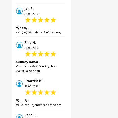
Jan P.
28.03.2026
Výhody:
velký výběr relativně nízké ceny
Filip N.
28.03.2026
Celkový názor:
Obchod skvělý.Velmi rychle
vyřídili a odeslali.
František K.
16.03.2026
Výhody:
Velká spokojenost s obchodem
Karel H.