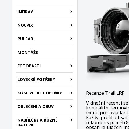
INFIRAY
NOCPIX
PULSAR
MONTÁŽE
FOTOPASTI
LOVECKÉ POTŘEBY
Recenze Trail LRF
MYSLIVECKÉ DOPLŇKY
V dnešní recenzi s
OBLEČENÍ A OBUV
kompaktní termovizn
menu pro ovládání. 
každý profil obsa
NABÍJEČKY A RŮZNÉ
rekordér s pamětí 
BATERIE
obsah je uložen in