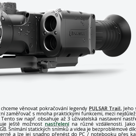
e chceme věnovat pokračování legendy
PULSAR Trail.
Jeho s
í zaměřovač s mnoha praktickými funkcemi, mezi nejdůležit
Tento sw např. obsahuje až 3 uživatelská nastavení nastřel
huje ještě možnost
nastřelení
na různé vzdálenosti. Jako
8GB.
Snímání statických snímků a videa je bezproblémové dí
terně a lze jej snadno přenést do PC / notebooku přes ka