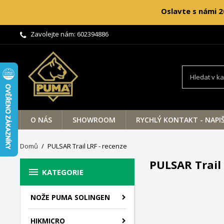
Oslavte s námi 2
Zavolejte nám:
602394886
O NÁS
SHOWROOM
RYCHLÝ KONTAKT - NAPI
Domů
PULSAR Trail LRF - recenze
PULSAR Trail 

KATEGORIE
NOŽE PUMA SOLINGEN
HIKMICRO