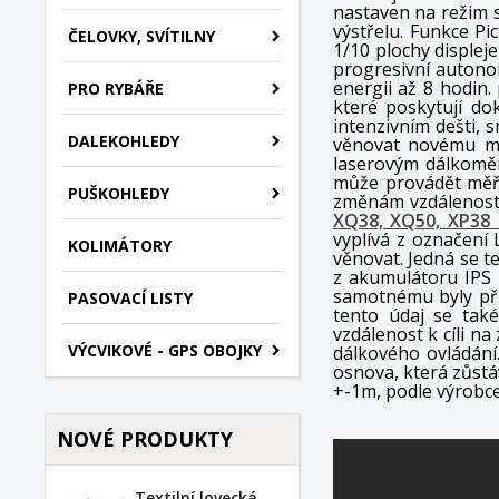
nastaven na režim 
výstřelu.
Funkce Pic
ČELOVKY, SVÍTILNY
1/10 plochy displej
progresivní autonom
energii až 8 hodin.
PRO RYBÁŘE
které poskytují do
intenzivním dešti, 
DALEKOHLEDY
věnovat novému m
laserovým dálkoměr
může provádět měře
PUŠKOHLEDY
změnám vzdáleností
XQ38, XQ50, XP38 
vyplívá z označení
KOLIMÁTORY
věnovat. Jedná se t
z akumulátoru IPS 
samotnému byly při
PASOVACÍ LISTY
tento údaj se také
vzdálenost k cíli n
VÝCVIKOVÉ - GPS OBOJKY
dálkového ovládání
osnova, která zůstá
+-1m, podle výrobce
NOVÉ PRODUKTY
Textilní lovecká