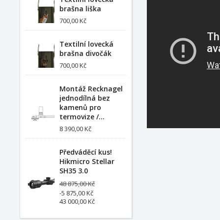
brašna liška
700,00 Kč
Textilní lovecká
brašna divočák
700,00 Kč
Montáž Recknagel
jednodílná bez
kamenů pro
termovize /...
8 390,00 Kč
Předváděcí kus!
Hikmicro Stellar
SH35 3.0
48 875,00 Kč
-5 875,00 Kč
43 000,00 Kč