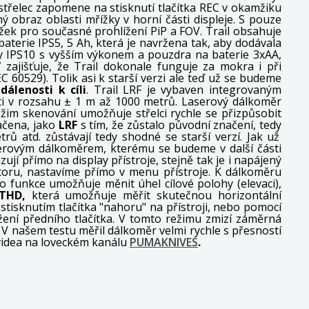
třelec zapomene na stisknutí tlačítka REC v okamžiku
ý obraz oblasti mřížky v horní části displeje.
S pouze
ážek pro současné prohlížení PiP a FOV.
Trail obsahuje
baterie IPS5, 5 Ah, která je navržena tak, aby dodávala
ry IPS10 s vyšším výkonem a pouzdra na baterie 3xAA,
zajišťuje, že Trail dokonale funguje za mokra i při
EC 60529).
Tolik asi k starší verzi ale teď už se budeme
dálenosti k cíli
.
Trail LRF je vybaven integrovaným
ti v rozsahu ± 1 m až 1000 metrů.
Laserový dálkoměr
žim skenování umožňuje střelci rychle se přizpůsobit
ačena, jako
LRF
s tím, že zůstalo původní značení, tedy
ů atd. zůstávají tedy shodné se starší verzí. Jak už
aserovým dálkoměrem, kterému se budeme v další části
í přímo na display přístroje, stejně tak je i napájený
átoru, nastavíme přímo v menu přístroje. K dálkoměru
to funkce umožňuje měnit úhel cílové polohy (elevaci),
THD,
která umožňuje měřit skutečnou horizontální
 stisknutím tlačítka "nahoru" na přístroji, nebo pomocí
žení předního tlačítka. V tomto režimu zmizí záměrná
V našem testu měřil dálkoměr velmi rychle s přesností
 videa na loveckém kanálu
PUMAKNIVES
.