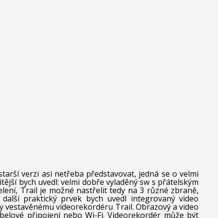
tarší verzi asi netřeba představovat, jedná se o velmi
ější bych uvedl: velmi dobře vyladěný sw s přátelským
ení, Trail je možné nastřelit tedy na 3 různé zbraně,
 další praktický prvek bych uvedl integrovaný video
ky vestavěnému videorekordéru Trail.
Obrazový a video
belové připojení nebo Wi-Fi.
Videorekordér může být