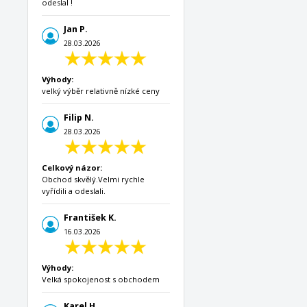
odeslal !
Jan P.
28.03.2026
Výhody:
velký výběr relativně nízké ceny
Filip N.
28.03.2026
Celkový názor:
Obchod skvělý.Velmi rychle
vyřídili a odeslali.
František K.
16.03.2026
Výhody:
Velká spokojenost s obchodem
Karel H.