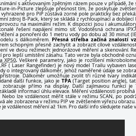
snímání s aktivovaným zpětným rázem pouze v případě, že s
ture-in-Picture zlepšuje přesnost tím, že poskytuje zvětšen
e vyhrazené pro PiP zůstává zorné pole prakticky bez přek
ní zdroj B-Pack, který se skládá z rychloupínací a dobíjecí 
provozu na maximální režim.
K dispozici jsou i akumuláto
konalé řešení napájení mimo síť.
Vodotěsná ochrana IPX7 
sněžení a ponoření do 1 metru vody po dobu až 30 minut (I
odelu s dálkoměrem.
Přesná střelba začíná znalostí vz
em schopným přesně zachytit a zobrazit cílové vzdálenos
ní ve dvou režimech: jednorázové měření a skenování.
Re
 pro lepší umístění zásahu.
Tato verze byla obchodně ozn
a XP50
.
Veškeré parametry, jako je rozlišení mikrobolometr
 LRF ( Laser Rangefinder) je nový model Trailu vybaven l
edy o integrovaný dálkoměr, jehož naměřené údaje se zobrazuj
přístroje. Dálkoměr umožňuje zvolit tři různé tvary indik
dané další funkce, jako je
TPA
(Target position angle), ta
 zobrazuje přímo na display. Další zajímavou funkcí je
a základě informací úhlu elevace. Měření vzdálenosti probíhá
. Nebo lze vzdálenost měřit stále v režimu SCAN, po podr
vá ale zobrazena v režimu PIP ve zvětšeném výřezu obrazu. 
 je vzdálenost měření až 1km. Pro další info sledujete naše