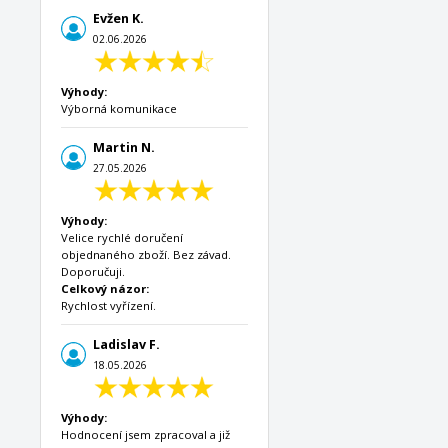
Evžen K.
02.06.2026
Výhody:
Výborná komunikace
Martin N.
27.05.2026
Výhody:
Velice rychlé doručení
objednaného zboží. Bez závad.
Doporučuji.
Celkový názor:
Rychlost vyřízení.
Ladislav F.
18.05.2026
Výhody:
Hodnocení jsem zpracoval a již