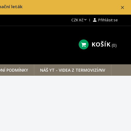
×
ační leták

CZK Kč

Přihlásit se
KOŠÍK
0
NÍ PODMÍNKY
NÁŠ YT - VIDEA Z TERMOVIZÍ/NV