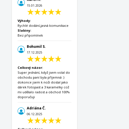
15.01.2026
Výhody:
Rychlé dodání,jasná komunikace
Slabiny:
Bez připomínek
Bohumil S.
17.12.2025
Celkový názor:
Super jednání, když jsem volal do
obchodu paní byla příjemná :)
dokonce jsem k noži dostal jako
dárek fotopast a 3 karamelky což
mi udělalo radost a obchod 100%
doporučuji
Adriána Č.
06.12.2025