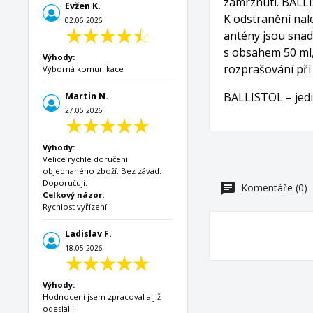
zamrznutí. BALLI
Evžen K.
K odstranění nal
02.06.2026
antény jsou snad
s obsahem 50 ml,
Výhody:
rozprašování při
Výborná komunikace
BALLISTOL – jedi
Martin N.
27.05.2026
Výhody:
Velice rychlé doručení
objednaného zboží. Bez závad.
Doporučuji.
Komentáře (0)
Celkový názor:
Rychlost vyřízení.
Ladislav F.
18.05.2026
Výhody:
Hodnocení jsem zpracoval a již
odeslal !