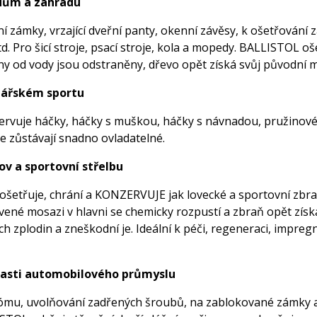
dům a zahradu
 zámky, vrzající dveřní panty, okenní závěsy, k ošetřování z
td. Pro šicí stroje, psací stroje, kola a mopedy. BALLISTOL oše
ny od vody jsou odstraněny, dřevo opět získá svůj původní m
bářském sportu
vuje háčky, háčky s muškou, háčky s návnadou, pružinové d
e zůstávají snadno ovladatelné.
ov a sportovní střelbu
 ošetřuje, chrání a KONZERVUJE jak lovecké a sportovní zbra
rvené mosazi v hlavni se chemicky rozpustí a zbraň opět zís
ch zplodin a zneškodní je. Ideální k péči, regeneraci, impr
lasti automobilového průmyslu
ómu, uvolňování zadřených šroubů, na zablokované zámky a v