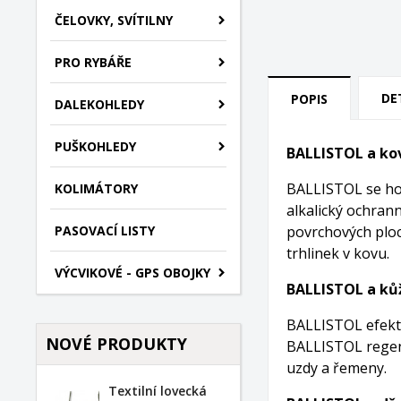
ČELOVKY, SVÍTILNY
PRO RYBÁŘE
DE
POPIS
DALEKOHLEDY
PUŠKOHLEDY
BALLISTOL a ko
BALLISTOL se hoj
KOLIMÁTORY
alkalický ochrann
PASOVACÍ LISTY
povrchových ploc
trhlinek v kovu.
VÝCVIKOVÉ - GPS OBOJKY
BALLISTOL a ků
BALLISTOL efektiv
NOVÉ PRODUKTY
BALLISTOL regener
uzdy a řemeny.
Textilní lovecká