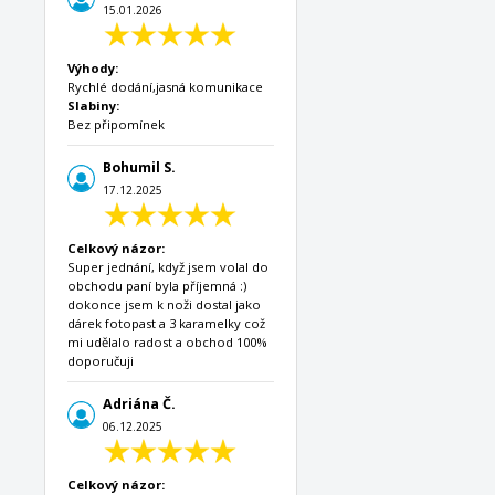
15.01.2026
Výhody:
Rychlé dodání,jasná komunikace
Slabiny:
Bez připomínek
Bohumil S.
17.12.2025
Celkový názor:
Super jednání, když jsem volal do
obchodu paní byla příjemná :)
dokonce jsem k noži dostal jako
dárek fotopast a 3 karamelky což
mi udělalo radost a obchod 100%
doporučuji
Adriána Č.
06.12.2025
Celkový názor: