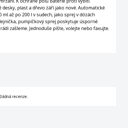
zání. K ochraně pólů baterie proti vybití.
desky, plast a dřevo září jako nové. Automatické
ml až po 200 l v sudech, jako sprej v dózách
lejnička, pumpičkový sprej poskytuje úsporné
di zašleme. Jednoduše pište, volejte nebo faxujte.
žádná recenze.