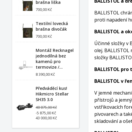
BALLISTOL a dř
brašna liška
700,00 Kč
BALLISTOL chrání,
proti napadení h
Textilní lovecká
brašna divočák
BALLISTOL a oko
700,00 Kč
Účinné složky v B
olej. BALLISTOL 
Montáž Recknagel
jednodílná bez
složky BALLISTOL
kamenů pro
termovize /...
BALLISTOL pro ti
8 390,00 Kč
BALLISTOL v ře
Předváděcí kus!
V jemné mechanic
Hikmicro Stellar
SH35 3.0
přístrojů a jemný
vstřikovacích for
48 875,00 Kč
-5 875,00 Kč
pivovarech a také
43 000,00 Kč
skladování a oše