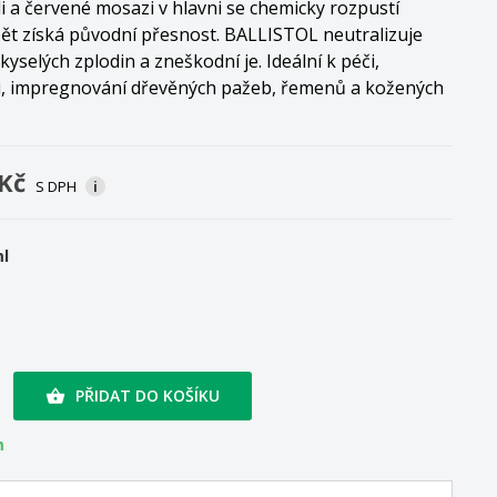
i a červené mosazi v hlavni se chemicky rozpustí
ět získá původní přesnost. BALLISTOL neutralizuje
kyselých zplodin a zneškodní je. Ideální k péči,
i, impregnování dřevěných pažeb, řemenů a kožených
 Kč
S DPH
i
ml
PŘIDAT DO KOŠÍKU

m