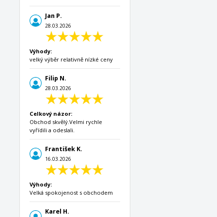
Jan P.
28.03.2026
Výhody:
velký výběr relativně nízké ceny
Filip N.
28.03.2026
Celkový názor:
Obchod skvělý.Velmi rychle
vyřídili a odeslali.
František K.
16.03.2026
Výhody:
Velká spokojenost s obchodem
Karel H.