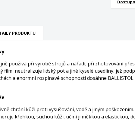
Dostupn
TAILY PRODUKTU
vy
ně používá při výrobě strojů a nářadí, při zhotovování přes
ý film, neutralizuje lidský pot a jiné kyselé usedliny, jež p
hách a enormní rozpínavé schopnosti dosáhne BALLISTOL ta
že
ně chrání kůži proti vysušování, vodě a jiným poškozením. Zb
uje křehkou, suchou kůži, učiní ji měkkou a elastickou, dod