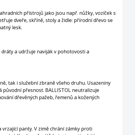
ahradních přístrojů jako jsou např. nůžky, vozíček s
třuje dveře, skříně, stoly a židle: přírodní dřevo se
atný lesk.
ráty a udržuje naviják v pohotovosti a
ně, tak i služební zbraně všeho druhu. Usazeniny
ká původní přesnost. BALLISTOL neutralizuje
egnování dřevěných pažeb, řemenů a kožených
rzající panty. V zimě chrání zámky proti