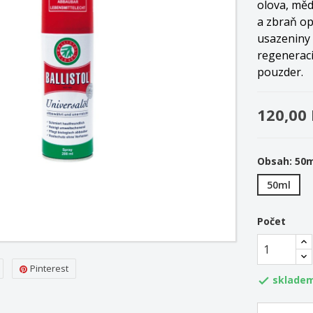
olova, měd
a zbraň op
usazeniny 
regenerac
pouzder.
120,00
Obsah: 50
50ml
Počet
Pinterest
sklade
