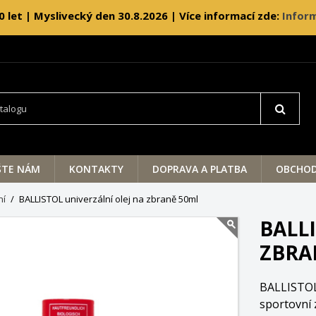
0 let | Myslivecký den 30.8.2026 | Více informací zde:
Inform
ŠTE NÁM
KONTAKTY
DOPRAVA A PLATBA
OBCHOD
ní
BALLISTOL univerzální olej na zbraně 50ml
BALL
ZBRA
BALLISTOL 
sportovní 