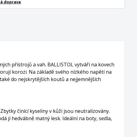
á doprava
ných přístrojů a vah. BALLISTOL vytváří na kovech
odporují korozi. Na základě svého nízkého napětí na
ké do nejskrytějších koutů a nejjemnějších
ytky činící kyseliny v kůži jsou neutralizovány.
á jí hedvábně matný lesk. Ideální na boty, sedla,