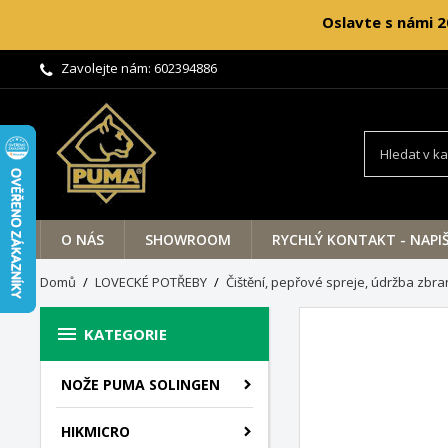
Oslavte s námi 2
Zavolejte nám:
602394886
O NÁS
SHOWROOM
RYCHLÝ KONTAKT - NAPI
Domů
LOVECKÉ POTŘEBY
Čištění, pepřové spreje, údržba zbra

KATEGORIE
NOŽE PUMA SOLINGEN
HIKMICRO