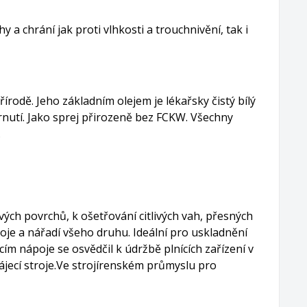
a chrání jak proti vlhkosti a trouchnivění, tak i
rodě. Jeho základním olejem je lékařsky čistý bílý
rnutí. Jako sprej přirozeně bez FCKW. Všechny
.
ých povrchů, k ošetřování citlivých vah, přesných
roje a nářadí všeho druhu. Ideální pro uskladnění
ím nápoje se osvědčil k údržbě plnících zařízení v
rájecí stroje.Ve strojírenském průmyslu pro