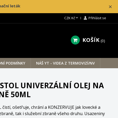
×
ační leták

CZK Kč

Přihlásit se
KOŠÍK
0
NÍ PODMÍNKY
NÁŠ YT - VIDEA Z TERMOVIZÍ/NV
ISTOL UNIVERZÁLNÍ OLEJ NA
NĚ 50ML
čistí, ošetřuje, chrání a KONZERVUJE jak lovecké a
zbraně, tak i služební zbraně všeho druhu. Usazeniny