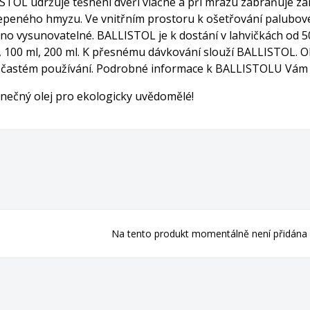
STOL udržuje těsnění dveří vláčné a při mrazu zabraňuje zamr
epeného hmyzu. Ve vnitřním prostoru k ošetřování palubové 
no vysunovatelné. BALLISTOL je k dostání v lahvičkách od 50 
 100 ml, 200 ml. K přesnému dávkování slouží BALLISTOL. O
 častém používání. Podrobné informace k BALLISTOLU Vám rá
nečný olej pro ekologicky uvědomělé!
Na tento produkt momentálně není přidána 