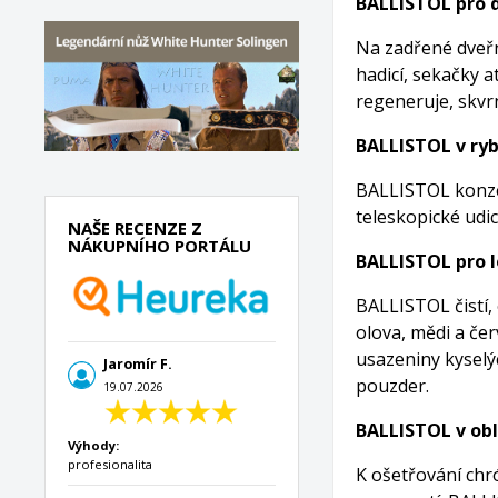
BALLISTOL pro 
Na zadřené dveřní
hadicí, sekačky a
regeneruje, skvr
BALLISTOL v ry
BALLISTOL konzer
teleskopické udic
NAŠE RECENZE Z
NÁKUPNÍHO PORTÁLU
BALLISTOL pro l
BALLISTOL čistí,
olova, mědi a če
usazeniny kyselý
Jaromír F.
pouzder.
19.07.2026
BALLISTOL v ob
Výhody:
profesionalita
K ošetřování chr