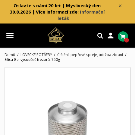
×
Oslavte s námi 20 let | Myslivecký den
30.8.2026 | Více informací zde:
Informační
leták

0
Domů
LOVECKÉ POTŘEBY
Čištění, pepřové spreje, údržba zbraní
Silica Gel vysoušeč trezorů, 750g