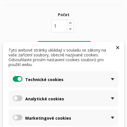
Počet
×
PŘIDAT DO KOŠÍKU
Tyto webové stránky ukládají v souladu se zákony na
vaše zařízení soubory, obecně nazývané cookies.
Odsouhlaste prosím nastavení cookies souborů pro
skladem

použití webu.
Dostupná doprava
Technické cookies
Analytické cookies
DETAILY PRODUKTU
POPIS
Marketingové cookies
Návod k obnovení (vysušení) silica gelu: