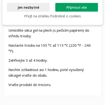
Odstraňte silica gel z obalu. Odstraňte kartičku
Jen nezbytné
Přijmout vše
indikátoru, pokud je přítomna.
Přejít na stránku Podrobně o cookies
Nepředehřívejte troubu.
Umístěte silica gel na plech (s pečicím papírem) do
středu trouby.
Nastavte troubu na 105 °C až 115 °C (220 °F - 240
°F).
Zahřívejte 3 až 4 hodiny.
Nechte zchladnout asi 1 hodinu, poté vysušený
silicagel vraťte do obalu.
Vraťte produkt do trezoru.