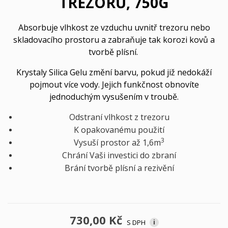
TREZORŮ, 750G
Absorbuje vlhkost ze vzduchu uvnitř trezoru nebo
skladovacího prostoru a zabraňuje tak korozi kovů a
tvorbě plísní.
Krystaly Silica Gelu změní barvu, pokud již nedokáží
pojmout více vody. Jejich funkčnost obnovíte
jednoduchým vysušením v troubě.
Odstraní vlhkost z trezoru
K opakovanému použití
3
Vysuší prostor až 1,6m
Chrání Vaši investici do zbraní
Brání tvorbě plísní a rezivění
730,00 Kč
S DPH
i