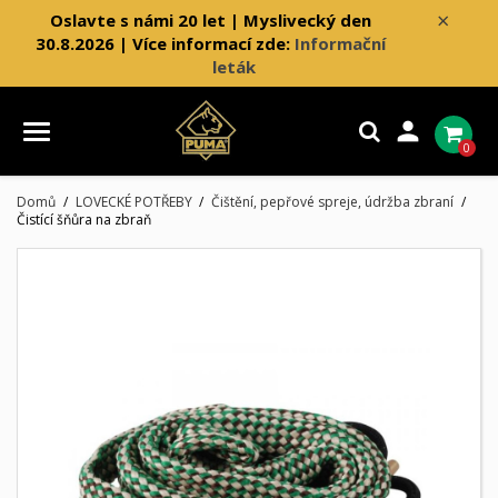
×
Oslavte s námi 20 let | Myslivecký den
30.8.2026 | Více informací zde:
Informační
leták

0
Domů
LOVECKÉ POTŘEBY
Čištění, pepřové spreje, údržba zbraní
Čistící šňůra na zbraň