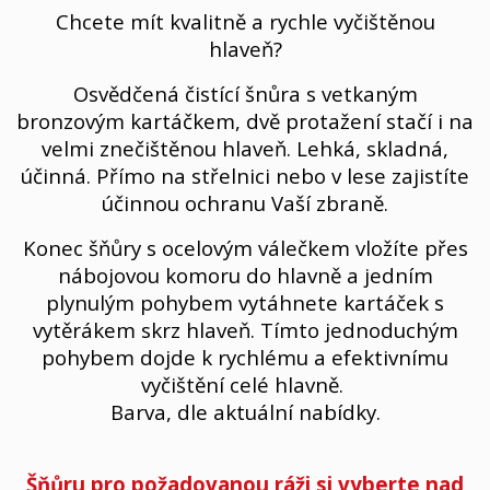
Chcete mít kvalitně a rychle vyčištěnou
hlaveň?
Osvědčená čistící šnůra s vetkaným
bronzovým kartáčkem, dvě protažení stačí i na
velmi znečištěnou hlaveň. Lehká, skladná,
účinná. Přímo na střelnici nebo v lese zajistíte
účinnou ochranu Vaší zbraně.
Konec šňůry s ocelovým válečkem vložíte přes
nábojovou komoru do hlavně a jedním
plynulým pohybem vytáhnete kartáček s
vytěrákem skrz hlaveň. Tímto jednoduchým
pohybem dojde k rychlému a efektivnímu
vyčištění celé hlavně.
Barva, dle aktuální nabídky.
Šňůru pro požadovanou ráži si vyberte nad