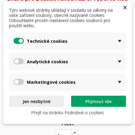
×
tlačítkem přidat do košíku.
Tyto webové stránky ukládají v souladu se zákony na
vaše zařízení soubory, obecně nazývané cookies.
Odsouhlaste prosím nastavení cookies souborů pro
použití webu.
249,00 Kč
S DPH
i
Technické cookies
RÁŽE ZBRANĚ: 5,56mm/ .22/ .223
Analytické cookies
5,56mm/ .22/ .223
6mm/ 6,5mm/ .25/ .243/ .264
7mm/ .270
7,62mm/ .308/ .30-06
8mm/ .32
Marketingové cookies
9mm/ .357
Broková 12
Broková 16
Jen nezbytné
Přijmout vše
Broková 20
Přejít na stránku Podrobně o cookies
Počet