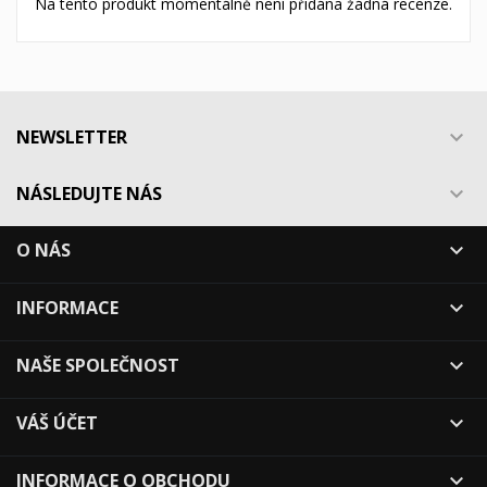
Na tento produkt momentálně není přidána žádná recenze.
NEWSLETTER

NÁSLEDUJTE NÁS

O NÁS

INFORMACE

NAŠE SPOLEČNOST

VÁŠ ÚČET

INFORMACE O OBCHODU
