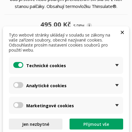
stanou palčáky. Obsahují termovložku Thinsulate®.
495,00 Kč
S DPH
i
×
Tyto webové stránky ukládají v souladu se zákony na
vaše zařízení soubory, obecně nazývané cookies.
Velikost: M/L
Odsouhlaste prosím nastavení cookies souborů pro
použití webu.
Technické cookies
Počet
Analytické cookies
PŘIDAT DO KOŠÍKU
Marketingové cookies
skladem

Jen nezbytné
Přijmout vše