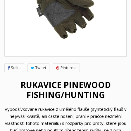
Sdílet
Tweet
Pinterest
RUKAVICE PINEWOOD
FISHING/HUNTING
Vypodšívkované rukavice z umělého flauše (syntetický flauš v
nejvyšší kvalitě, ani časté nošení, praní v pračce nezmění
vlastnosti tohoto materiálu) s rozparky pro prsty, které jsou
buď prstové nebo pouhým přehozením svršku se z nich