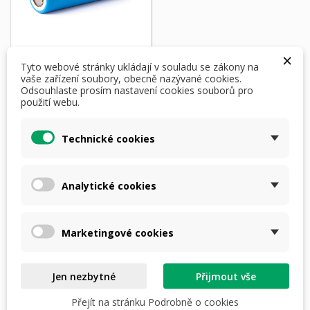
×
Tyto webové stránky ukládají v souladu se zákony na
vaše zařízení soubory, obecně nazývané cookies.
Odsouhlaste prosím nastavení cookies souborů pro
Baterie 21700
použití webu.
Samsung 5000mAh
3.6V-3.7V Li-Ion
Technické cookies
450,00 Kč
skladem do 3 dnů
Analytické cookies
Přidat do košíku
Marketingové cookies
Zobrazení 1-1 z 1 položek
Jen nezbytné
Přijmout vše
Přejít na stránku Podrobně o cookies

Zpět na začátek