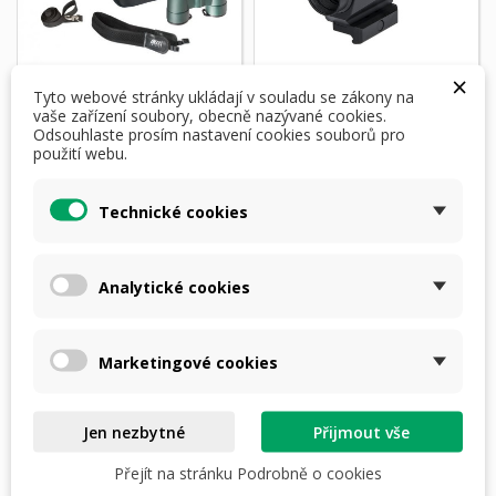
×
Tyto webové stránky ukládají v souladu se zákony na
vaše zařízení soubory, obecně nazývané cookies.
Odsouhlaste prosím nastavení cookies souborů pro
Dalekohled Delta
Zaměřovač Delta
použití webu.
Optical One 10x32
Optical Hornet 1x
Technické cookies
4 190,00 Kč
6 590,00 Kč
skladem
skladem
Analytické cookies
Přidat do košíku
Přidat do košíku
Marketingové cookies
Zobrazení 1-2 z 2 položek
Jen nezbytné
Přijmout vše

Zpět na začátek
Přejít na stránku Podrobně o cookies